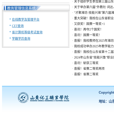
·
关于组织学生参加第三届山东
·
关于举办第六届“外教社·词达
教务管理信息系统
·
“才聚潍坊·技能兴潍”第六届
·
重大突破！我校在山东省职业
*
在线教学及管理平台
·
又获奖！国赛一等奖+1
*
CET查询
·
喜讯！再夺2个国奖！
*
省计算机等级考试查询
·
喜讯！国赛一等奖！
*
学籍学历查询
·
喜报！我校教师在2025年潍坊
·
我校成功举办2025年教学能
·
喜报！我校在山东省第十二届高
·
2024年山东省“技能兴鲁”职
·
喜讯！斩获三等奖
·
喜报！省赛二等奖两项
·
喜报！省赛二等奖
Copyri
地址：山东