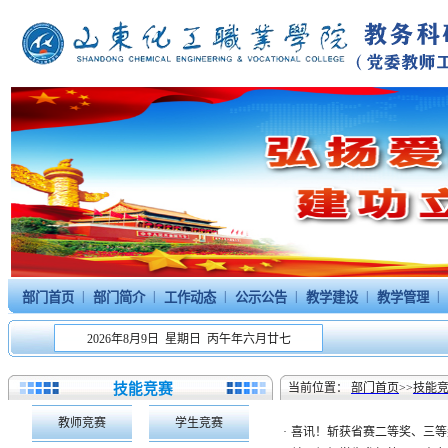
|
|
|
|
|
|
部门首页
部门简介
工作动态
公示公告
教学建设
教学管理
2026年8月9日 星期日 丙午年六月廿七
技能竞赛
当前位置：
部门首页
>>
技能
教师竞赛
学生竞赛
·
喜讯！斩获省赛二等奖、三等