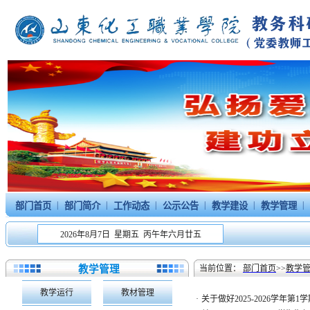
|
|
|
|
|
|
部门首页
部门简介
工作动态
公示公告
教学建设
教学管理
2026年8月7日 星期五 丙午年六月廿五
教学管理
当前位置：
部门首页
>>
教学
教学运行
教材管理
·
关于做好2025-2026学年第