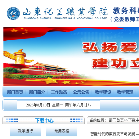
|
|
|
|
|
|
部门首页
部门简介
工作动态
公示公告
教学建设
教学管理
2026年8月10日 星期一 丙午年六月廿八
下载中心
当前位置：
部门首页
>>
下载
教学运行
常用表格
·
智能时代的教育变革与发展 ——