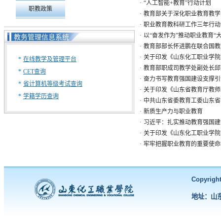
·
“人工智能+教育”行动计划
职教政策
·
教育部关于深化职业教育教学
·
职业教育教科研工作三年行动计划
·
以“奋发作为”推动职业教育“
教务管理信息系统
·
教育部部长怀进鹏在联合国教
·
关于印发《山东化工职业学院
*
在线教学及管理平台
·
教育部职成司教学处副处长邱
*
CET查询
·
奋力书写教育强国建设支撑引
*
省计算机等级考试查询
·
关于印发《山东省教育厅教师工
*
学籍学历查询
·
中共山东省委教育工委山东省教育
·
新质生产力与职业教育
·
习近平：扎实推动教育强国建
·
关于印发《山东化工职业学院学
·
牢牢把握职业教育的重要使命和
Copyri
地址：山东