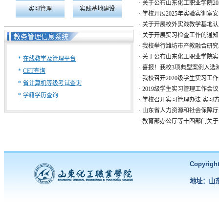
·
关于公布山东化工职业学院20
实习管理
实践基地建设
·
学校开展2025年实验实训室
·
关于开展校外实践教学基地认
·
关于开展实习检查工作的通知
教务管理信息系统
·
我校举行潍坊市产教融合研究
·
关于公布山东化工职业学院实
*
在线教学及管理平台
·
喜报！我校3项典型案例入选潍坊
*
CET查询
·
我校召开2020级学生实习工
*
省计算机等级考试查询
·
2019级学生实习管理工作会议
*
学籍学历查询
·
学校召开实习管理办法 实习
·
山东省人力资源和社会保障厅关
·
教育部办公厅等十四部门关于印
Copyri
地址：山东