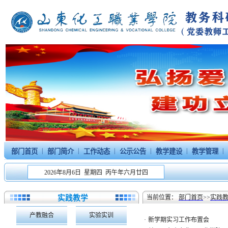
|
|
|
|
|
|
部门首页
部门简介
工作动态
公示公告
教学建设
教学管理
2026年8月6日 星期四 丙午年六月廿四
实践教学
当前位置：
部门首页
>>
实践
产教融合
实验实训
·
新学期实习工作布置会