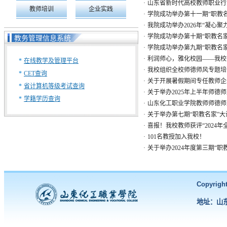
·
山东省新时代高校教师职业行
教师培训
企业实践
·
学院成功举办第十一期“职教
·
我院成功举办2026年“凝心聚
·
学院成功举办第十期“职教名
教务管理信息系统
·
学院成功举办第九期“职教名
·
利润师心，雅化校园——我校
*
在线教学及管理平台
·
我校组织全校师德师风专题培
*
CET查询
·
关于开展暑假期间专任教师企
*
省计算机等级考试查询
·
关于举办2025年上半年师德
*
学籍学历查询
·
山东化工职业学院教师师德师
·
关于举办第七期“职教名家”
·
喜报！我校教师获评“2024
·
101名教授加入我校！
·
关于举办2024年度第三期“
Copyri
地址：山东