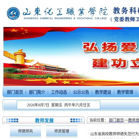
|
|
|
|
|
|
部门首页
部门简介
工作动态
公示公告
教学建设
教学管理
2026年8月7日 星期五 丙午年六月廿五
教师发展
当前位置：
部门首页
>>
教师
师德师风
师资管理
·
山东省高校教师师德失范行为