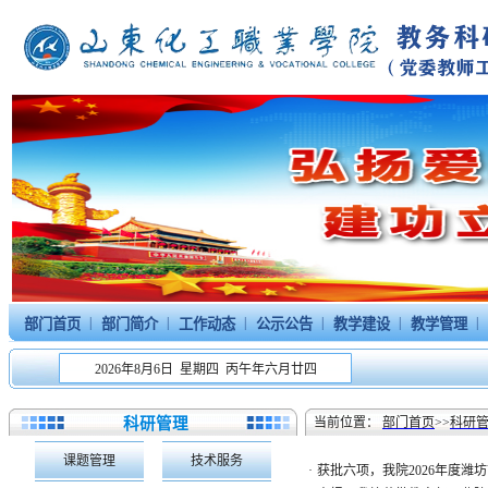
|
|
|
|
|
|
部门首页
部门简介
工作动态
公示公告
教学建设
教学管理
2026年8月6日 星期四 丙午年六月廿四
科研管理
当前位置：
部门首页
>>
科研
课题管理
技术服务
·
获批六项，我院2026年度潍坊