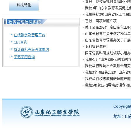
·
喜报！我校获批教育部职业院
科技转化
·
我校3项山东省教育发展促进会
·
我校获批3项山东省职工与职
·
喜报！两项课题立项
教务管理信息系统
·
关于公布2024年度山东化工职
·
山东省教育厅关于做好2024年
*
在线教学及管理平台
·
山东省教育厅语委办关于开展
*
CET查询
·
专利管理流程
*
省计算机等级考试查询
·
国家语委科研规划领导小组办公室
*
学籍学历查询
·
我校召开“山东省职业教育教学
·
我校举行潍坊市产教融合研究
·
我校3个项目获2023年山东
·
我校举行校级教科研课题开题
·
我校5项就业指导精品课专项
Copyri
地址：山东