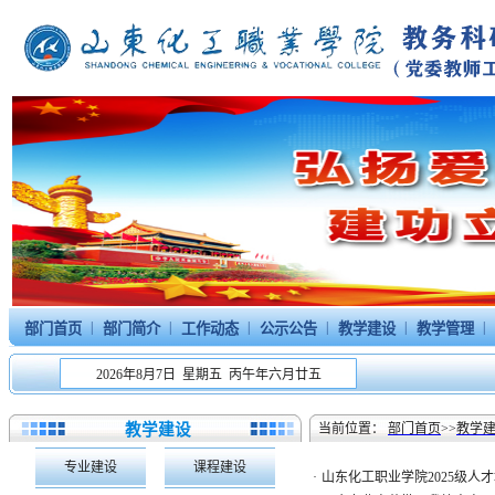
|
|
|
|
|
|
部门首页
部门简介
工作动态
公示公告
教学建设
教学管理
2026年8月7日 星期五 丙午年六月廿五
教学建设
当前位置：
部门首页
>>
教学
专业建设
课程建设
·
山东化工职业学院2025级人