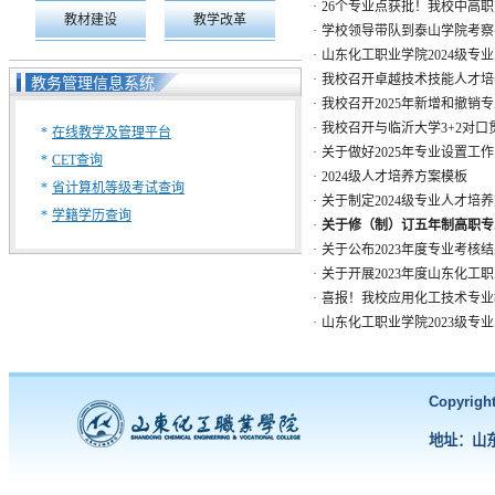
·
26个专业点获批！我校中高
教材建设
教学改革
·
学校领导带队到泰山学院考察
·
山东化工职业学院2024级专
·
我校召开卓越技术技能人才培
教务管理信息系统
·
我校召开2025年新增和撤销
·
我校召开与临沂大学3+2对口
*
在线教学及管理平台
·
关于做好2025年专业设置工
*
CET查询
·
2024级人才培养方案模板
*
省计算机等级考试查询
·
关于制定2024级专业人才培
*
学籍学历查询
·
关于修（制）订五年制高职专
·
关于公布2023年度专业考核
·
关于开展2023年度山东化工职
·
喜报！我校应用化工技术专业教
·
山东化工职业学院2023级专
Copyri
地址：山东