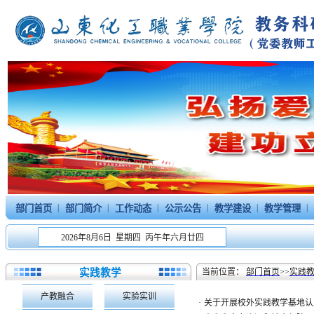
|
|
|
|
|
|
部门首页
部门简介
工作动态
公示公告
教学建设
教学管理
2026年8月6日 星期四 丙午年六月廿四
实践教学
当前位置：
部门首页
>>
实践
产教融合
实验实训
·
关于开展校外实践教学基地认