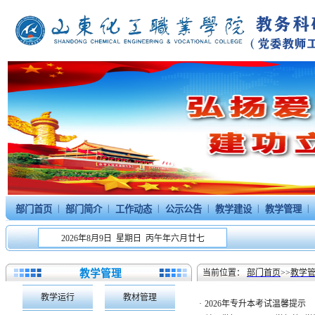
|
|
|
|
|
|
部门首页
部门简介
工作动态
公示公告
教学建设
教学管理
2026年8月9日 星期日 丙午年六月廿七
教学管理
当前位置：
部门首页
>>
教学
教学运行
教材管理
·
2026年专升本考试温馨提示