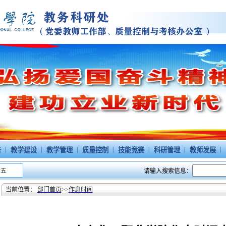
|
|
|
|
|
|
|
告
教学建设
教学管理
质量控制
技能竞赛
科研管理
教师发展
请输入搜索信息：
廿五
当前位置：
部门首页
>>
作息时间